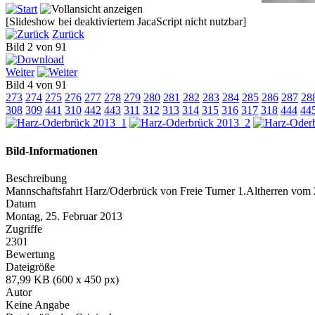
[Slideshow bei deaktiviertem JacaScript nicht nutzbar]
Zurück
Bild 2 von 91
Weiter
Bild 4 von 91
273
274
275
276
277
278
279
280
281
282
283
284
285
286
287
28
308
309
441
310
442
443
311
312
313
314
315
316
317
318
444
44
Bild-Informationen
Beschreibung
Mannschaftsfahrt Harz/Oderbrück von Freie Turner 1.Altherren vom
Datum
Montag, 25. Februar 2013
Zugriffe
2301
Bewertung
Dateigröße
87,99 KB (600 x 450 px)
Autor
Keine Angabe