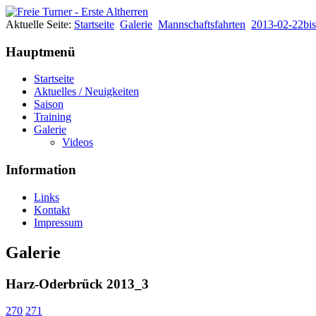
Aktuelle Seite:
Startseite
Galerie
Mannschaftsfahrten
2013-02-22bi
Hauptmenü
Startseite
Aktuelles / Neuigkeiten
Saison
Training
Galerie
Videos
Information
Links
Kontakt
Impressum
Galerie
Harz-Oderbrück 2013_3
270
271