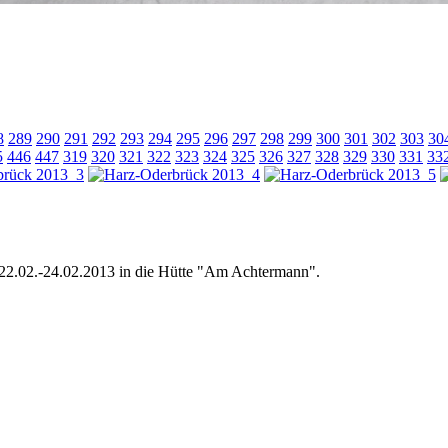
8
289
290
291
292
293
294
295
296
297
298
299
300
301
302
303
30
5
446
447
319
320
321
322
323
324
325
326
327
328
329
330
331
33
 22.02.-24.02.2013 in die Hütte "Am Achtermann".